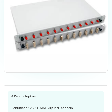
l
e
l
i
e
t
l
e
v
e
r
i
n
g
4 Productopties
Schuiflade 12-V SC MM Grijs incl. Koppelb.