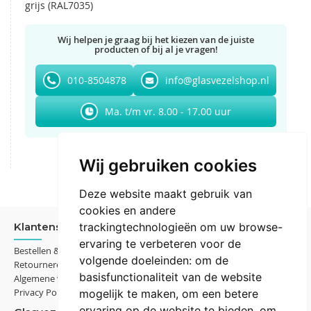
grijs (RAL7035)
Wij helpen je graag bij het kiezen van de juiste
producten of bij al je vragen!
010-8504878
info@glasvezelshop.nl
Ma. t/m vr. 8.00 - 17.00 uur
Wij gebruiken cookies
Deze website maakt gebruik van
cookies en andere
Klantenservice
trackingtechnologieën om uw browse-
Mijn Account
ervaring te verbeteren voor de
Bestellen & Betalen
Mijn Account
volgende doeleinden:
om de
Retourneren
Mijn Bestellingen
basisfunctionaliteit van de website
Algemene voorwaarden
Mijn adresboek
Privacy Policy
mogelijk te maken
,
om een betere
ervaring op de website te bieden
,
om