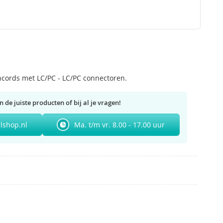
hcords met LC/PC - LC/PC connectoren.
n de juiste producten of bij al je vragen!
lshop.nl
Ma. t/m vr. 8.00 - 17.00 uur