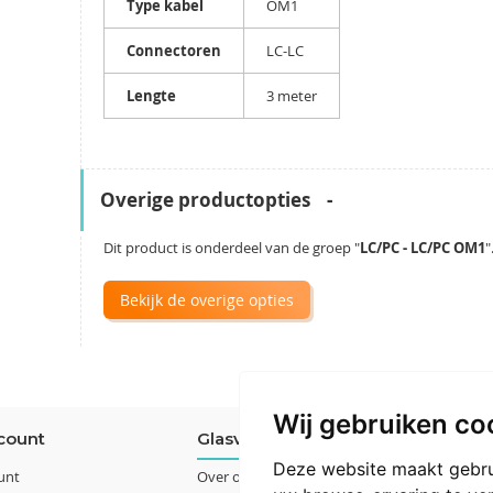
Type kabel
OM1
specificaties
Connectoren
LC-LC
Lengte
3 meter
Overige productopties
Dit product is onderdeel van de groep "
LC/PC - LC/PC OM1
"
Bekijk de overige opties
Wij gebruiken co
count
Glasvezelshop.nl
Deze website maakt gebru
unt
Over ons