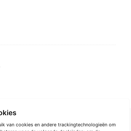
.
okies
Contact gegevens
ik van cookies en andere trackingtechnologieën om
010-8504878