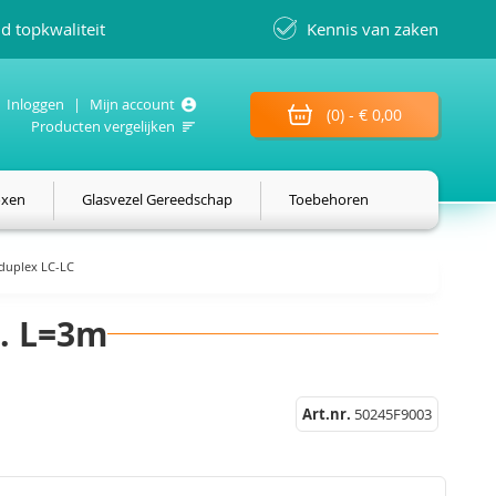
nd topkwaliteit
Kennis van zaken
Inloggen
Mijn account
Winkelwagen
(0)
-
€ 0,00
Producten vergelijken
oxen
Glasvezel Gereedschap
Toebehoren
duplex LC-LC
l. L=3m