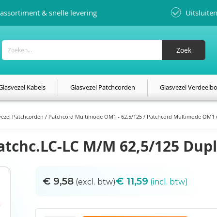
assortiment & snelle levering
Uitsluite
Zoek
Zoek
Glasvezel Kabels
Glasvezel Patchcorden
Glasvezel Verdeelb
vezel Patchcorden
Patchcord Multimode OM1 - 62,5/125
Patchcord Multimode OM1 
atchc.LC-LC M/M 62,5/125 Dup
€ 9,58
€ 11,59