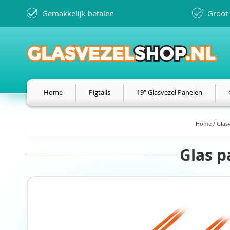
Ga
Gemakkelijk betalen
Groot 
naar
de
inhoud
Home
Pigtails
19" Glasvezel Panelen
Home
Glas
Glas p